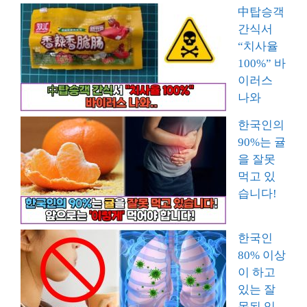
中탑승객
간식서
“치사율
100%” 바
이러스
나와
한국인의
90%는 귤
을 잘못
먹고 있
습니다!
한국인
80% 이상
이 하고
있는 잘
못된 입