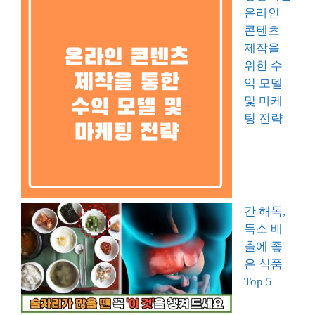
온라인
콘텐츠
제작을
위한 수
익 모델
및 마케
팅 전략
간 해독,
독소 배
출에 좋
은 식품
Top 5