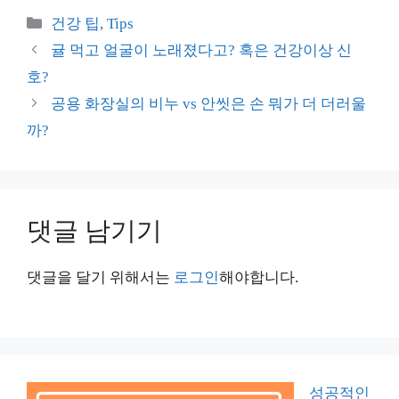
카
건강 팁
,
Tips
테
귤 먹고 얼굴이 노래졌다고? 혹은 건강이상 신
고
호?
리
공용 화장실의 비누 vs 안씻은 손 뭐가 더 더러울
까?
댓글 남기기
댓글을 달기 위해서는
로그인
해야합니다.
성공적인