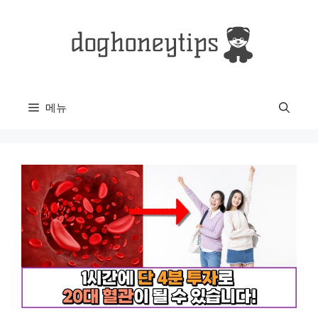
컨
텐
츠
로
건
너
메뉴
뛰
기