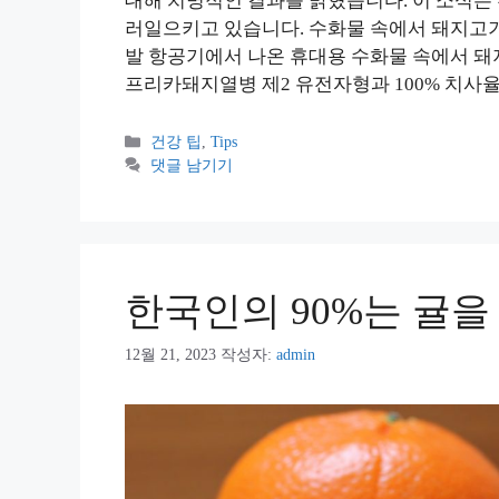
대해 치명적인 결과를 밝혔습니다. 이 소식은
러일으키고 있습니다. 수화물 속에서 돼지고기 
발 항공기에서 나온 휴대용 수화물 속에서 돼
프리카돼지열병 제2 유전자형과 100% 치사
카
건강 팁
,
Tips
테
댓글 남기기
고
리
한국인의 90%는 귤을
12월 21, 2023
작성자:
admin