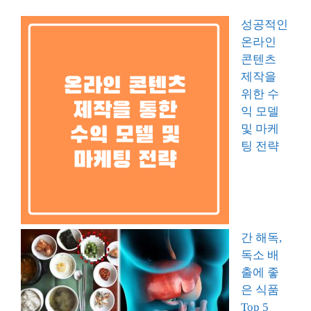
성공적인
온라인
콘텐츠
제작을
위한 수
익 모델
및 마케
팅 전략
간 해독,
독소 배
출에 좋
은 식품
Top 5