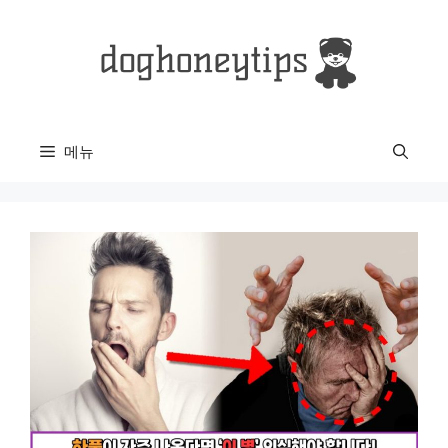
컨
텐
츠
로
건
너
메뉴
뛰
기