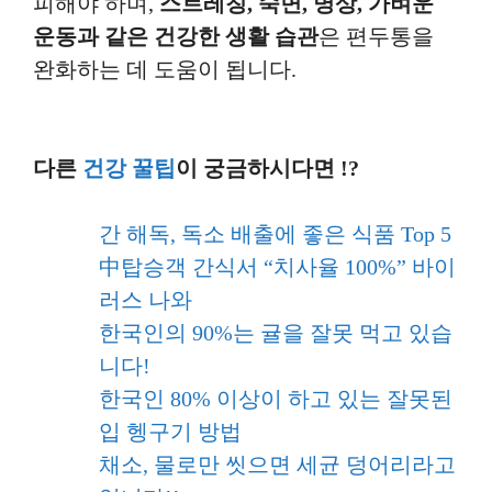
피해야 하며,
스트레칭, 숙면, 명상, 가벼운
운동과 같은 건강한 생활 습관
은 편두통을
완화하는 데 도움이 됩니다.
다른
건강 꿀팁
이 궁금하시다면 !?
간 해독, 독소 배출에 좋은 식품 Top 5
中탑승객 간식서 “치사율 100%” 바이
러스 나와
한국인의 90%는 귤을 잘못 먹고 있습
니다!
한국인 80% 이상이 하고 있는 잘못된
입 헹구기 방법
채소, 물로만 씻으면 세균 덩어리라고