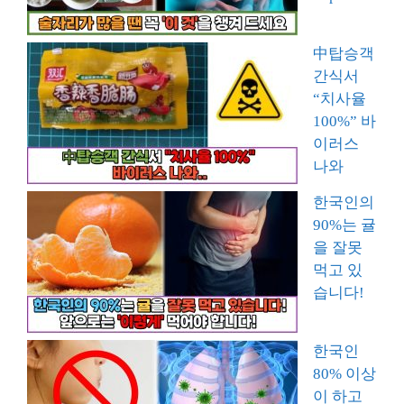
中탑승객
간식서
“치사율
100%” 바
이러스
나와
한국인의
90%는 귤
을 잘못
먹고 있
습니다!
한국인
80% 이상
이 하고