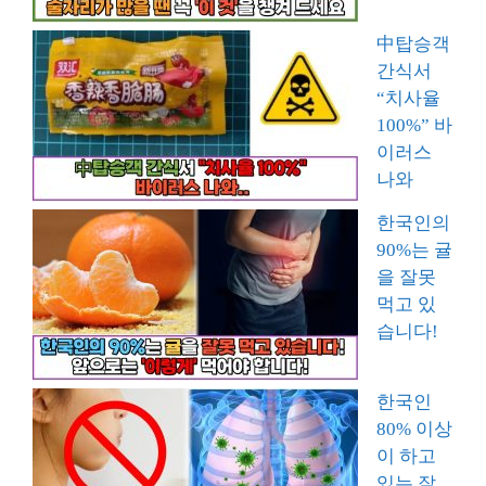
中탑승객
간식서
“치사율
100%” 바
이러스
나와
한국인의
90%는 귤
을 잘못
먹고 있
습니다!
한국인
80% 이상
이 하고
있는 잘