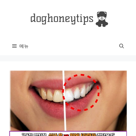
컨
텐
츠
로
건
너
메뉴
뛰
기