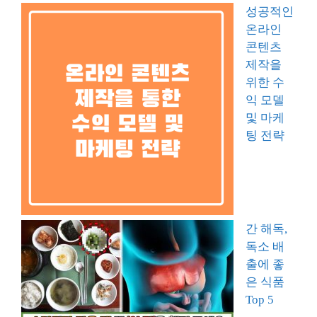
성공적인
온라인
콘텐츠
제작을
위한 수
익 모델
및 마케
팅 전략
간 해독,
독소 배
출에 좋
은 식품
Top 5