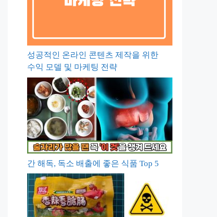
성공적인 온라인 콘텐츠 제작을 위한
수익 모델 및 마케팅 전략
간 해독, 독소 배출에 좋은 식품 Top 5