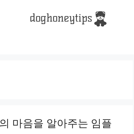
의 마음을 알아주는 임플