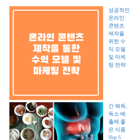
성공적인
온라인
콘텐츠
제작을
위한 수
익 모델
및 마케
팅 전략
간 해독,
독소 배
출에 좋
은 식품
Top 5