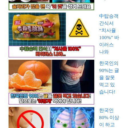
中탑승객
간식서
“치사율
100%” 바
이러스
나와
한국인의
90%는 귤
을 잘못
먹고 있
습니다!
한국인
80% 이상
이 하고