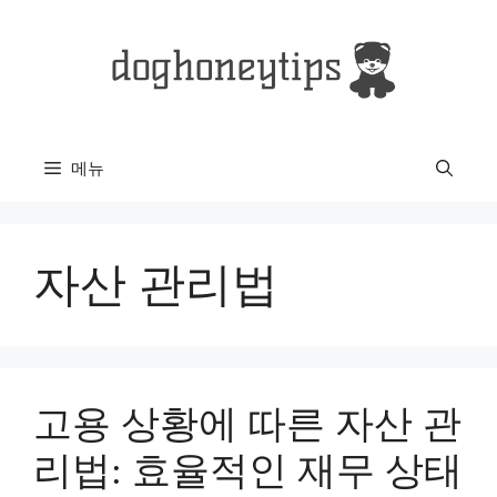
컨
텐
츠
로
건
너
메뉴
뛰
기
자산 관리법
고용 상황에 따른 자산 관
리법: 효율적인 재무 상태