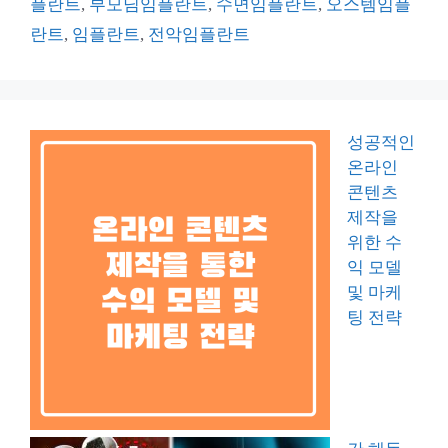
플란트
,
부모님임플란트
,
수면임플란트
,
오스템임플
리
란트
,
임플란트
,
전악임플란트
성공적인
온라인
콘텐츠
제작을
위한 수
익 모델
및 마케
팅 전략