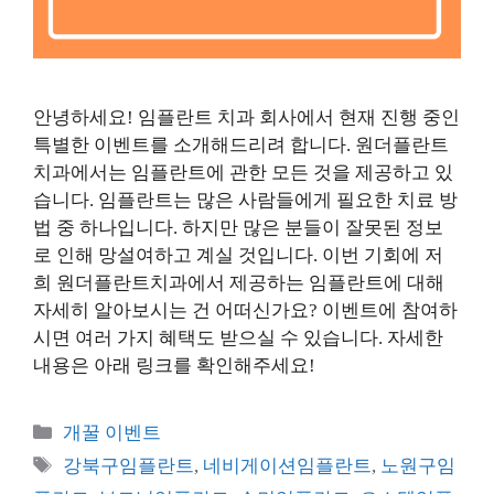
안녕하세요! 임플란트 치과 회사에서 현재 진행 중인
특별한 이벤트를 소개해드리려 합니다. 원더플란트
치과에서는 임플란트에 관한 모든 것을 제공하고 있
습니다. 임플란트는 많은 사람들에게 필요한 치료 방
법 중 하나입니다. 하지만 많은 분들이 잘못된 정보
로 인해 망설여하고 계실 것입니다. 이번 기회에 저
희 원더플란트치과에서 제공하는 임플란트에 대해
자세히 알아보시는 건 어떠신가요? 이벤트에 참여하
시면 여러 가지 혜택도 받으실 수 있습니다. 자세한
내용은 아래 링크를 확인해주세요!
카
개꿀 이벤트
테
태
강북구임플란트
,
네비게이션임플란트
,
노원구임
고
그