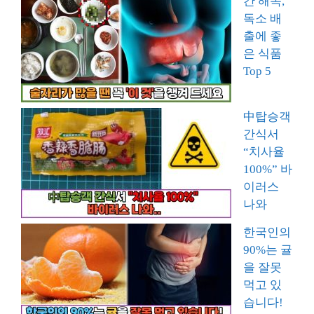
간 해독,
독소 배
출에 좋
은 식품
Top 5
中탑승객
간식서
“치사율
100%” 바
이러스
나와
한국인의
90%는 귤
을 잘못
먹고 있
습니다!