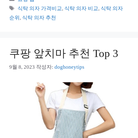
테
태
식탁 의자 가격비교
,
식탁 의자 비교
,
식탁 의자
고
그
순위
,
식탁 의자 추천
리
쿠팡 앞치마 추천 Top 3
9월 8, 2023
작성자:
doghoneytips