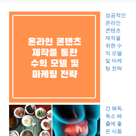
성공적인
온라인
콘텐츠
제작을
위한 수
익 모델
및 마케
팅 전략
간 해독,
독소 배
출에 좋
은 식품