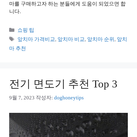
마를 구매하고자 하는 분들에게 도움이 되었으면 합
니다.
카
쇼핑 팁
테
태
앞치마 가격비교
,
앞치마 비교
,
앞치마 순위
,
앞치
고
그
마 추천
리
전기 면도기 추천 Top 3
9월 7, 2023
작성자:
doghoneytips