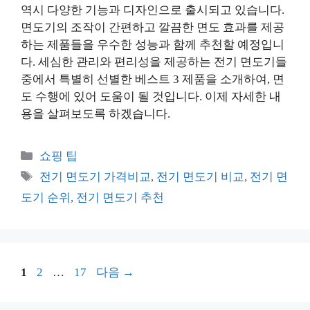
역시 다양한 기능과 디자인으로 출시되고 있습니다.
면도기의 조작이 간편하고 깔끔한 면도 효과를 제공
하는 제품들을 우수한 성능과 함께 추천할 예정입니
다. 세심한 관리와 편리성을 제공하는 전기 면도기들
중에서 특별히 선별한 베스트 3 제품을 소개하여, 면
도 수행에 있어 도움이 될 것입니다. 이제 자세한 내
용을 살펴보도록 하겠습니다.
카
쇼핑 팁
테
태
전기 면도기 가격비교
,
전기 면도기 비교
,
전기 면
고
그
도기 순위
,
전기 면도기 추천
리
페
페
페
1
2
…
17
다음
→
이
이
이
지
지
지