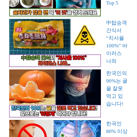
Top 5
中탑승객
간식서
“치사율
100%” 바
이러스
나와
한국인의
90%는 귤
을 잘못
먹고 있
습니다!
한국인
80% 이상