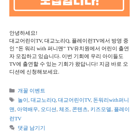
안녕하세요!
대교어린이TV, 대교노리Q, 플레이런TV에서 방영 중
인 “돈 워리 with 퍼니맨” TV유치원에서 어린이 출연
자 모집하고 있습니다. 이번 기회에 우리 아이들도
TV에 출연할 수 있는 기회가 왔답니다! 지금 바로 오
디션에 신청해보세요.
카
개꿀 이벤트
테
태
놀이
,
대교노리Q
,
대교어린이TV
,
돈워리with퍼니
고
그
맨
,
아역배우
,
오디션
,
체조
,
콘텐츠
,
키즈모델
,
플레이
리
런TV
댓글 남기기