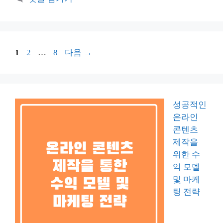
페
페
페
1
2
…
8
다음
→
이
이
이
지
지
지
성공적인
온라인
콘텐츠
제작을
위한 수
익 모델
및 마케
팅 전략