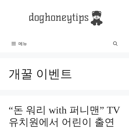
컨
텐
츠
로
건
너
메뉴
뛰
기
개꿀 이벤트
“돈 워리 with 퍼니맨” TV
유치원에서 어린이 출연