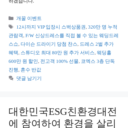
하겠습니다.
카
개꿀 이벤트
테
태
12시까지 VIP 입장시 스벅상품권
,
320만 명 누적
고
그
관람객
,
F/W 신상드레스를 직접 볼 수 있는 웨딩드레
리
스쇼
,
다이슨 드라이기 당첨 찬스
,
드레스 2벌 추가
혜택
,
스튜디오 최대 80만 원 추가 서비스
,
웨딩홀
600만 원 할인
,
전고객 100% 선물
,
코엑스 3층 단독
진행
,
혼수 반값
댓글 남기기
대한민국ESG친환경대전
에 참여하여 환경을 살리