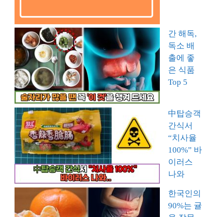
간 해독,
독소 배
출에 좋
은 식품
Top 5
中탑승객
간식서
“치사율
100%” 바
이러스
나와
한국인의
90%는 귤