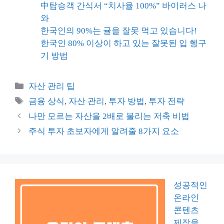
中탑승객 간식서 “치사율 100%” 바이러스 나
와
한국인의 90%는 귤을 잘못 먹고 있습니다!
한국인 80% 이상이 하고 있는 잘못된 입 헹구
기 방법
카
자산 관리 팁
테
태
금융 상식
,
자산 관리
,
투자 방법
,
투자 전략
고
그
나만 모르는 자산을 2배로 불리는 저축 비법
리
주식 투자 초보자에게 알려줄 8가지 요소
성공적인
온라인
콘텐츠
제작을