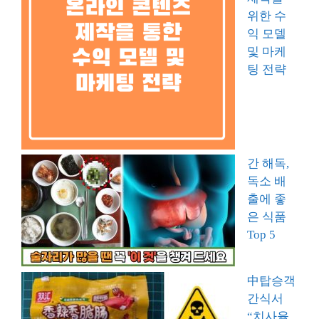
위한 수
익 모델
및 마케
팅 전략
간 해독,
독소 배
출에 좋
은 식품
Top 5
中탑승객
간식서
“치사율