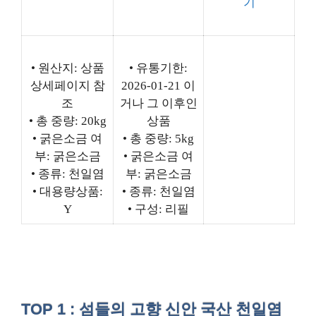
기
• 원산지: 상품
• 유통기한:
상세페이지 참
2026-01-21 이
조
거나 그 이후인
• 총 중량: 20kg
상품
• 굵은소금 여
• 총 중량: 5kg
부: 굵은소금
• 굵은소금 여
• 종류: 천일염
부: 굵은소금
• 대용량상품:
• 종류: 천일염
Y
• 구성: 리필
TOP 1 : 섬들의 고향 신안 국산 천일염