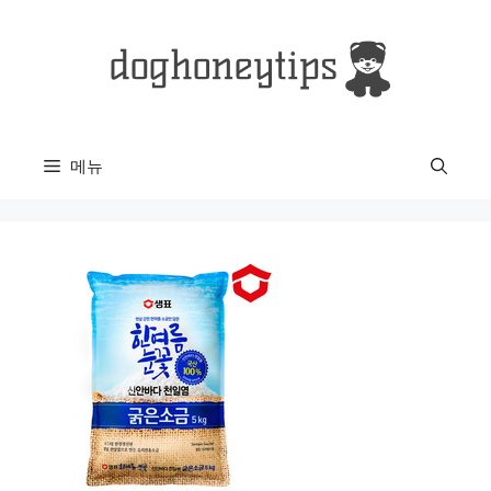
컨
텐
츠
로
건
너
메뉴
뛰
기