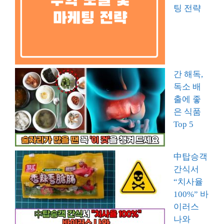
팅 전략
간 해독,
독소 배
출에 좋
은 식품
Top 5
中탑승객
간식서
“치사율
100%” 바
이러스
나와