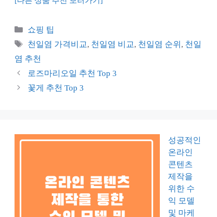
[다른 상품 추천 보러가기]
카
쇼핑 팁
테
태
천일염 가격비교
,
천일염 비교
,
천일염 순위
,
천일
고
그
염 추천
리
로즈마리오일 추천 Top 3
꽃게 추천 Top 3
성공적인
온라인
콘텐츠
제작을
위한 수
익 모델
및 마케