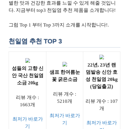
별한 맛과 건강한 효과를 느낄 수 있게 해줄 것입니
다. 지금부터 top3 천일염 추천 제품을 소개합니다!
그럼 Top 1 부터 Top 3까지 소개를 시작합니다!.
천일염 추천 TOP 3
22년, 23년 랜
섬들의 고향 신
샘표 한여름눈
덤발송 신안 호
안 국산 천일염
꽃 굵은소금
성 천일염 20kg
소금 20kg
(당일출고)
리뷰 개수 :
리뷰 개수 :
5210개
리뷰 개수 : 107
1663개
개
최저가 바로가
최저가 바로가
기
최저가 바로가
기