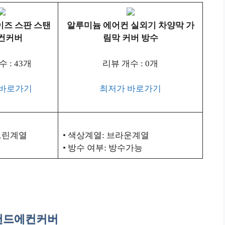
이즈 스판 스탠
알루미늄 에어컨 실외기 차양막 가
컨커버
림막 커버 방수
 : 43개
리뷰 개수 : 0개
 바로가기
최저가 바로가기
 그린계열
• 색상계열: 브라운계열
• 방수 여부: 방수가능
 스탠드에컨커버