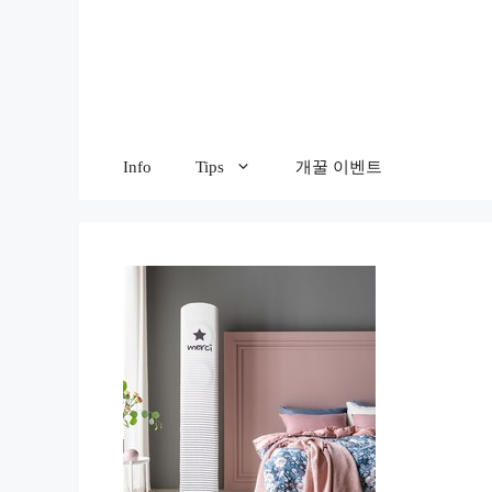
컨
텐
츠
로
건
너
Info
Tips
개꿀 이벤트
뛰
기