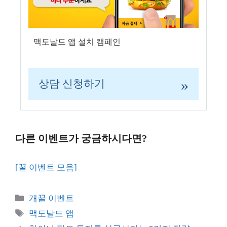
맥도날드 앱 설치 캠페인
»
상담 신청하기
다른 이벤트가 궁금하시다면?
[꿀 이벤트 모음]
카
개꿀 이벤트
테
태
맥도날드 앱
고
그