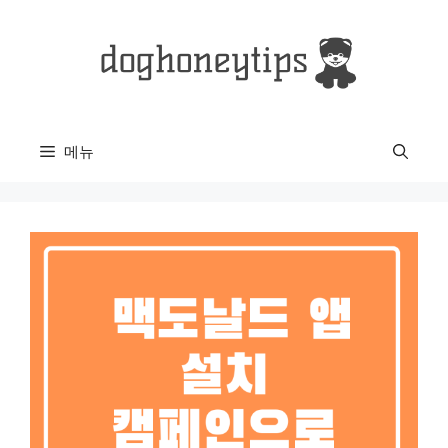
컨
텐
츠
로
건
너
메뉴
뛰
기