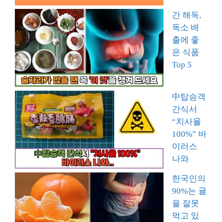
간 해독,
독소 배
출에 좋
은 식품
Top 5
中탑승객
간식서
“치사율
100%” 바
이러스
나와
한국인의
90%는 귤
을 잘못
먹고 있